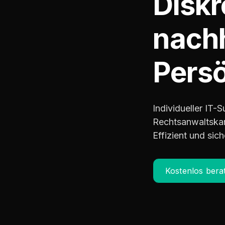
Diskr
nachh
Persö
Individueller IT
Rechtsanwaltskan
Effizient und sich
Kostenlos bera