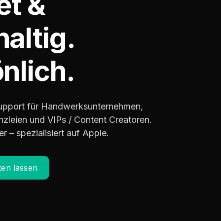
et &
altig.
nlich.
-Support für Handwerksunternehmen,
zleien und VIPs / Content Creatoren.
er – spezialisiert auf Apple.
ten lassen