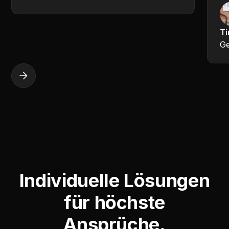
Ti
Ge
Individuelle Lösungen
für höchste
Ansprüche.