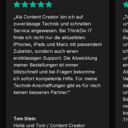
„Als Content Creator bin ich auf
„T
zuverlässige Technik und schnellen
un
Service angewiesen. Bei ThinkDiv IT
Ge
finde ich nicht nur die aktuellsten
du
iPhones, iPads und Macs mit passendem
un
Zubehör, sondern auch einen
ic
erstklassigen Support. Die Abwicklung
un
meiner Bestellungen ist immer
ei
blitzschnell und bei Fragen bekomme
Ab
ich sofort kompetente Hilfe. Für meine
Ve
Technik-Anschaffungen gibt es für mich
da
keinen besseren Partner."
un
Ba
mi
ko
Tom Stein
Th
Hella und Tom / Content Creator